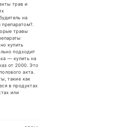
акты трав и
их
будитель на
 препаратом?.
торые травы
репараты
но купить
ально подходит
аха — купить на
аз от 2000. Это
полового акта.
ы, такие как
еся в продуктах
ктах или