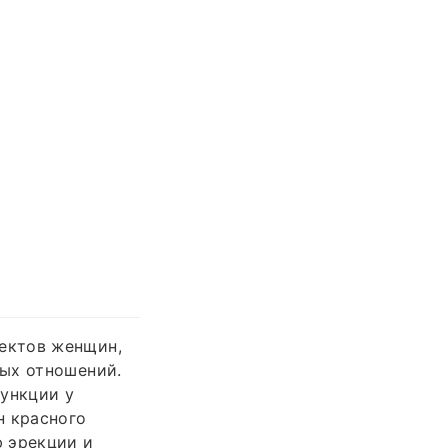
ектов женщин,
ных отношений.
функции у
н красного
ю эрекции и