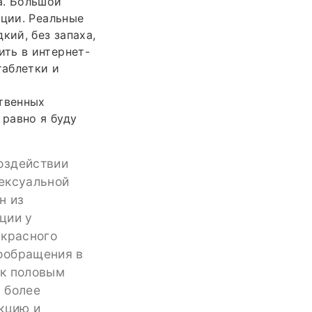
а. Большой
кции. Реальные
кий, без запаха,
ть в интернет-
таблетки и
ственных
 равно я буду
оздействии
сексуальной
н из
ции у
 красного
ообращения в
 к половым
 более
кцию и