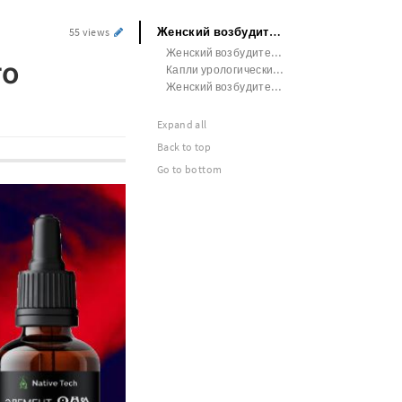
Женский возбудитель растительного происхождения
55 views
Женский возбудитель с алкоголем купить
го
Капли урологические для женщин
Женский возбудитель способ применения
Expand all
Back to top
Go to bottom