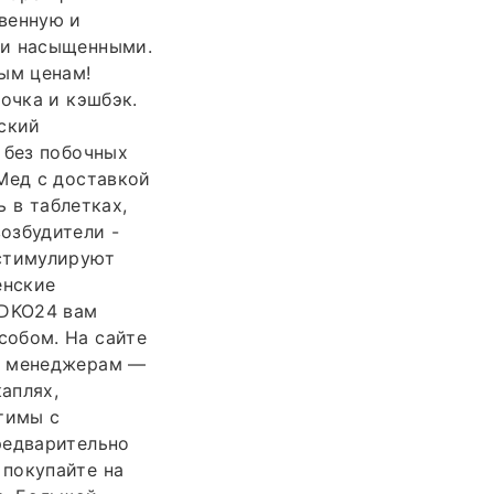
венную и
 и насыщенными.
ым ценам!
очка и кэшбэк.
нский
 без побочных
Мед с доставкой
ь в таблетках,
озбудители -
 стимулируют
енские
EDKO24 вам
собом. На сайте
е менеджерам —
аплях,
тимы с
редварительно
 покупайте на