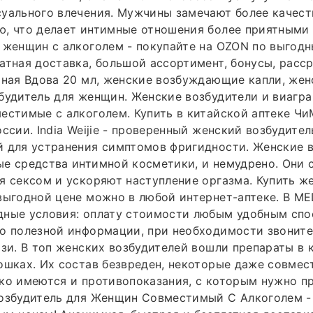
уального влечения. Мужчины замечают более качест
ю, что делает интимные отношения более приятными
 женщин с алкоголем - покупайте на OZON по выгодн
атная доставка, большой ассортимент, бонусы, расср
рная Вдова 20 мл, женские возбуждающие капли, же
будитель для женщин. Женские возбудители и виагра
естимые с алкоголем. Купить в китайской аптеке Чи
ссии. India Weijie - проверенный женский возбудител
 для устранения симптомов фригидности. Женские в
ые средства интимной косметики, и немудрено. Они
я сексом и ускоряют наступление оргазма. Купить ж
выгодной цене можно в любой интернет-аптеке. В M
дные условия: оплату стоимости любым удобным спо
го полезной информации, при необходимости звонит
язи. В топ женских возбудителей вошли препараты в к
ошках. Их состав безвреден, некоторые даже совмес
ко имеются и противопоказания, с которым нужно п
Возбудитель для Женщин Совместимый С Алкоголем -