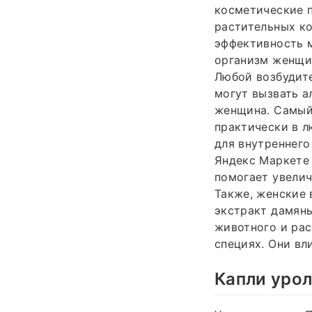
косметические п
растительных ко
эффективность м
организм женщин
Любой возбудите
могут вызвать а
женщина. Самый
практически в л
для внутреннего
Яндекс Маркете 
помогает увелич
Также, женские 
экстракт дамяны
животного и рас
специях. Они вл
Капли уро