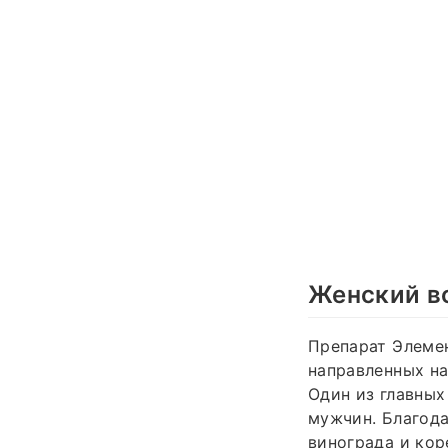
Женский во
Препарат Элеме
направленных н
Один из главных
мужчин. Благода
винограда и ко