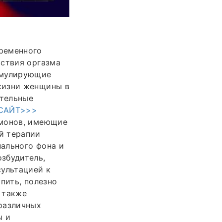
ременного
тствия оргазма
имулирующие
жизни женщины в
ительные
САЙТ>>>
рмонов, имеющие
й терапии
ального фона и
збудитель,
сультацией к
пить, полезно
а также
различных
ы и