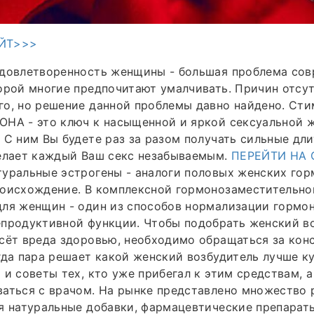
ЙТ>>>
удовлетворенность женщины - большая проблема сов
орой многие предпочитают умалчивать. Причин отсу
го, но решение данной проблемы давно найдено. Ст
ОНА - это ключ к насыщенной и яркой сексуальной 
 С ним Вы будете раз за разом получать сильные дл
делает каждый Ваш секс незабываемым.
ПЕРЕЙТИ НА 
туральные эстрогены - аналоги половых женских го
роисхождение. В комплексной гормонозаместительно
ля женщин - один из способов нормализации гормон
продуктивной функции. Чтобы подобрать женский во
сёт вреда здоровью, необходимо обращаться за кон
гда пара решает какой женский возбудитель лучше ку
 и советы тех, кто уже прибегал к этим средствам, 
аться с врачом. На рынке представлено множество 
я натуральные добавки, фармацевтические препарат