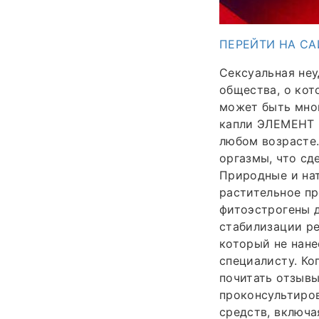
ПЕРЕЙТИ НА СА
Сексуальная не
общества, о кот
может быть мно
капли ЭЛЕМЕНТ 
любом возрасте.
оргазмы, что с
Природные и на
растительное п
фитоэстрогены д
стабилизации ре
который не нане
специалисту. Ко
почитать отзывы
проконсультиров
средств, включа