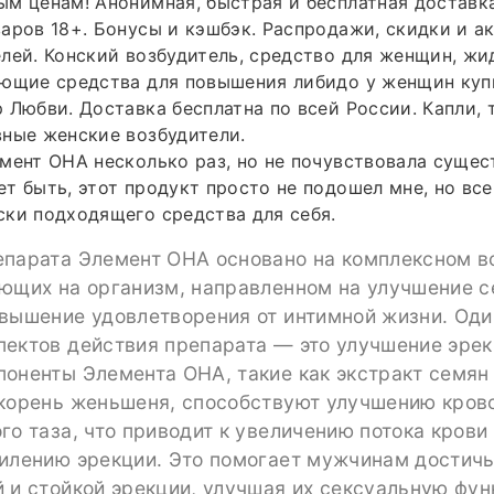
м ценам! Анонимная, быстрая и бесплатная доставк
аров 18+. Бонусы и кэшбэк. Распродажи, скидки и а
лей. Конский возбудитель, средство для женщин, жид
ющие средства для повышения либидо у женщин купи
 Любви. Доставка бесплатна по всей России. Капли, 
ные женские возбудители.
мент ОНА несколько раз, но не почувствовала суще
т быть, этот продукт просто не подошел мне, но все
ки подходящего средства для себя.
епарата Элемент ОНА основано на комплексном в
яющих на организм, направленном на улучшение 
вышение удовлетворения от интимной жизни. Оди
пектов действия препарата — это улучшение эрек
оненты Элемента ОНА, такие как экстракт семян
 корень женьшеня, способствуют улучшению кров
го таза, что приводит к увеличению потока крови
силению эрекции. Это помогает мужчинам достичь
 и стойкой эрекции, улучшая их сексуальную фун