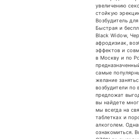
увеличению секс
стойкую эрекци
Возбудитель для
Быстрая и беспл
Black Widow, Че
афродизиак, воз
эффектов и совм
в Москву и по Ро
предназначенный
самые популярн
желание занятьс
возбудители по 
предложат выго
вы найдете мно
мы всегда на св
таблетках и пор
алкоголем. Одна
ознакомиться. 