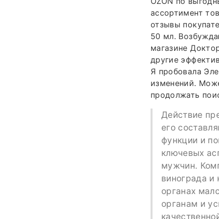
OZON по выгодны
ассортимент тов
отзывы покупате
50 мл. Возбужда
магазине Доктор
другие эффектив
Я пробовала Эле
изменений. Може
продолжать поис
Действие пр
его составл
функции и по
ключевых ас
мужчин. Комп
винограда и
органах мало
органам и у
качественной